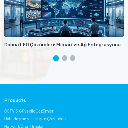
Dahua LED Çözümleri: Mimari ve Ağ Entegrasyonu
H
T
Products
CCTV & Güvenlik Çözümleri
Haberleşme ve İletişim Çözümleri
Network Ürün Grupları