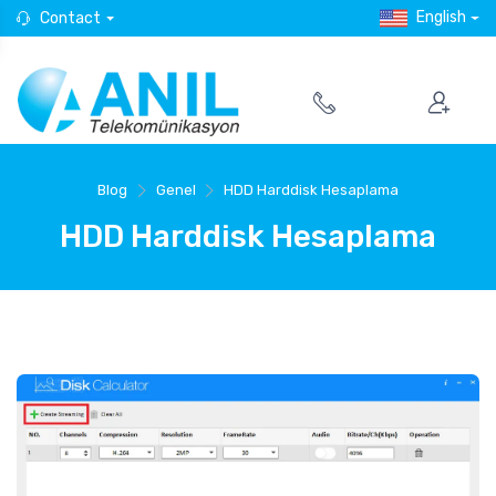
English
Contact
Blog
Genel
HDD Harddisk Hesaplama
HDD Harddisk Hesaplama