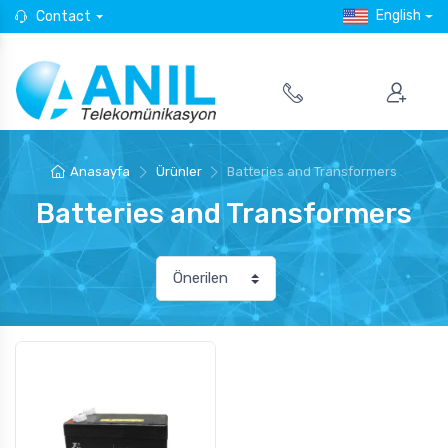
English
Contact
Anasayfa
Ürünler
Batteries and Transformers
Batteries and Transformers