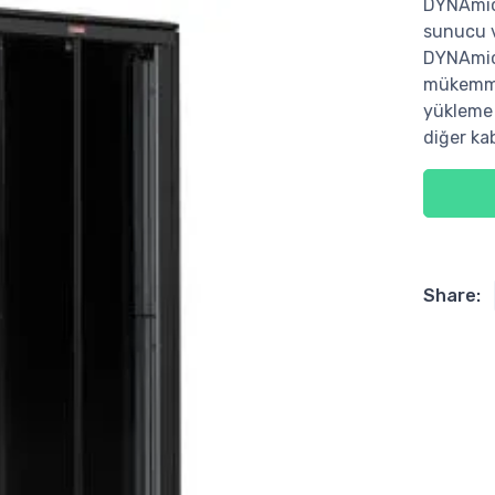
DYNAmic 
sunucu ve
DYNAmic S
mükemme
yükleme k
diğer ka
Share: