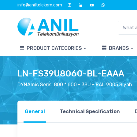
info@aniltelekom.com
PRODUCT CATEGORIES
BRANDS
LN-FS39U8060-BL-EAAA
DYNAmic Serisi 800 * 600 - 39U - RAL 9005 Siyah
General
Technical Specification