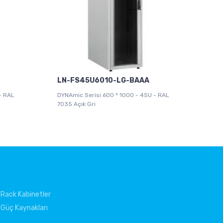
LN-FS45U6010-LG-BAAA
- RAL
DYNAmic Serisi 600 * 1000 - 45U - RAL
7035 Açık Gri
Rack Kabinetler
Güç Kaynakları