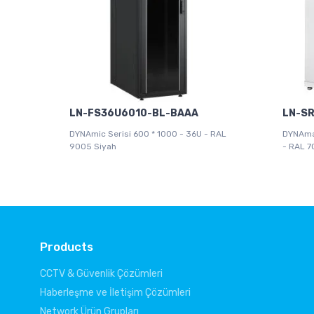
LN-FS36U6010-BL-BAAA
LN-S
DYNAmic Serisi 600 * 1000 - 36U - RAL
DYNAmax
9005 Siyah
- RAL 7
Products
CCTV & Güvenlik Çözümleri
Haberleşme ve İletişim Çözümleri
Network Ürün Grupları