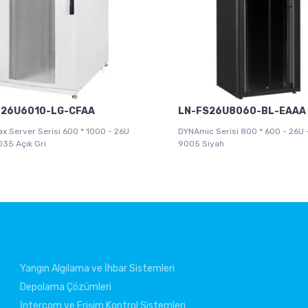
R26U6010-LG-CFAA
LN-FS26U8060-BL-EAAA
 Server Serisi 600 * 1000 - 26U
DYNAmic Serisi 800 * 600 - 26U 
035 Açık Gri
9005 Siyah
Yangın Algılama ve İhbar Sistemleri
Depolama Çözümleri
İntercom ve Erişim Kontrol Sistemleri