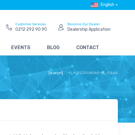
English
Customer Services
Become Our Dealer
0212 292 90 90
Dealership Application
EVENTS
BLOG
CONTACT
[d:urun]
LN-FS39U8060-BL-EAAA