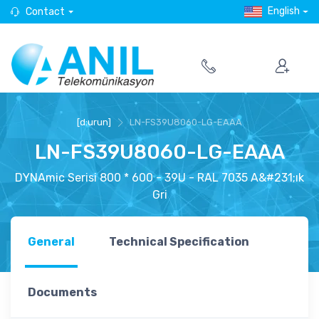
English
Contact
[d:urun]
LN-FS39U8060-LG-EAAA
LN-FS39U8060-LG-EAAA
DYNAmic Serisi 800 * 600 - 39U - RAL 7035 A&#231;ık
Gri
General
Technical Specification
Documents