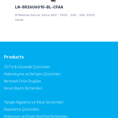
LN-SR26U6010-BL-CFAA
L
DYNAmax Server Serisi 600 * 1000 - 26U - RAL 9005
DY
Siyah
Products
CCTV & Güvenlik Çözümleri
Haberleşme ve İletişim Çözümleri
Network Ürün Grupları
Hırsız Alarm Sistemleri
Yangın Algılama ve İhbar Sistemleri
Depolama Çözümleri
İntercom ve Erişim Kontrol Sistemleri