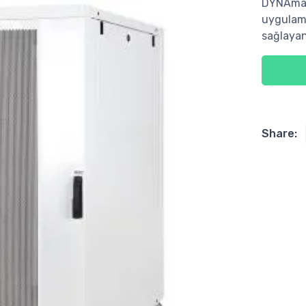
DYNAmax 
uygulama
sağlayan
Share: