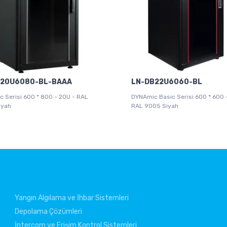
S20U6080-BL-BAAA
LN-DB22U6060-BL
 Serisi 600 * 800 - 20U - RAL
DYNAmic Basic Serisi 600 * 600 
iyah
RAL 9005 Siyah
Yangın Algılama ve İhbar Sistemleri
Depolama Çözümleri
İntercom ve Erişim Kontrol Sistemleri