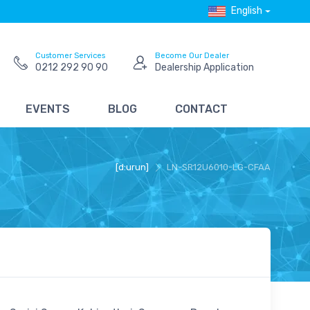
English
Customer Services
Become Our Dealer
0212 292 90 90
Dealership Application
EVENTS
BLOG
CONTACT
[d:urun]
LN-SR12U6010-LG-CFAA