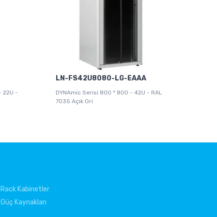
LN-FS42U8080-LG-EAAA
- 22U -
DYNAmic Serisi 800 * 800 - 42U - RAL
7035 Açık Gri
Rack Kabinetler
Güç Kaynakları