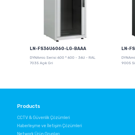
LN-FS36U6060-LG-BAAA
LN-F
DYNAmic Serisi 600 * 600 - 36U - RAL
DYNAmic
7035 Açık Gri
9005 S
Products
CCTV & Güvenlik Çözümleri
Haberleşme ve İletişim Çözümleri
Network Ürün Grupları