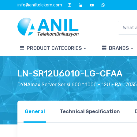
info@aniltelekom.com
PRODUCT CATEGORIES
BRANDS
LN-SR12U6010-LG-CFAA
DYNAmax Server Serisi 600 * 1000 - 12U - RAL 7035
General
Technical Specification