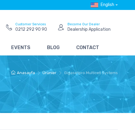
English
Customer Services
Become Our Dealer
0212 292 90 90
Dealership Application
EVENTS
BLOG
CONTACT
Anasayfa
Ürünler
Gigasetpro Multicell Systems