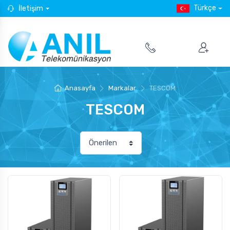
Türkçe
İletişim
Anasayfa
Markalar
TESCOM
TESCOM