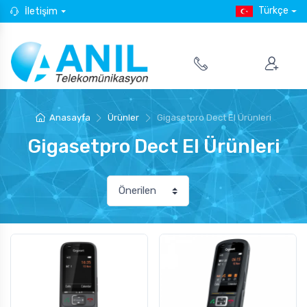
Türkçe
İletişim
Anasayfa
Ürünler
Gigasetpro Dect El Ürünleri
Gigasetpro Dect El Ürünleri