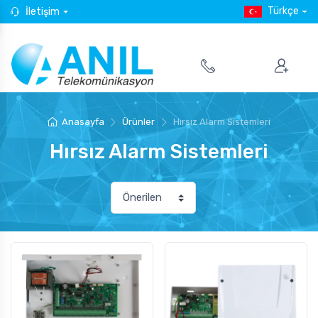
Türkçe
İletişim
Anasayfa
Ürünler
Hırsız Alarm Sistemleri
Hırsız Alarm Sistemleri