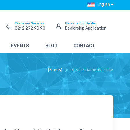
English
Customer Services
Become Our Dealer
0212 292 90 90
Dealership Application
EVENTS
BLOG
CONTACT
[d:urun]
LN-SR45U6010-BL-CFAA