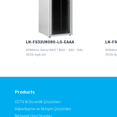
LN-FS32U8080-LG-EAAA
LN-F
DYNAmic Serisi 800 * 800 - 32U - RAL
DYNAmic
7035 Açık Gri
7035 Aç
Products
CCTV & Güvenlik Çözümleri
Haberleşme ve İletişim Çözümleri
Network Ürün Grupları