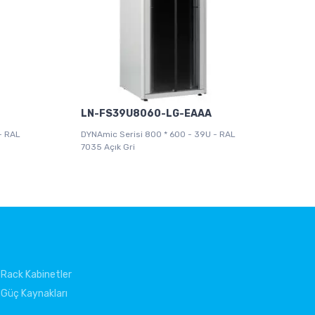
LN-FS39U8060-LG-EAAA
- RAL
DYNAmic Serisi 800 * 600 - 39U - RAL
7035 Açık Gri
Rack Kabinetler
Güç Kaynakları