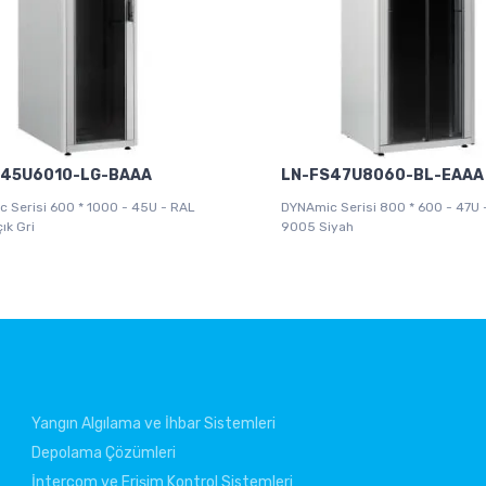
S45U6010-LG-BAAA
LN-FS47U8060-BL-EAAA
 Serisi 600 * 1000 - 45U - RAL
DYNAmic Serisi 800 * 600 - 47U 
ık Gri
9005 Siyah
Yangın Algılama ve İhbar Sistemleri
Depolama Çözümleri
İntercom ve Erişim Kontrol Sistemleri