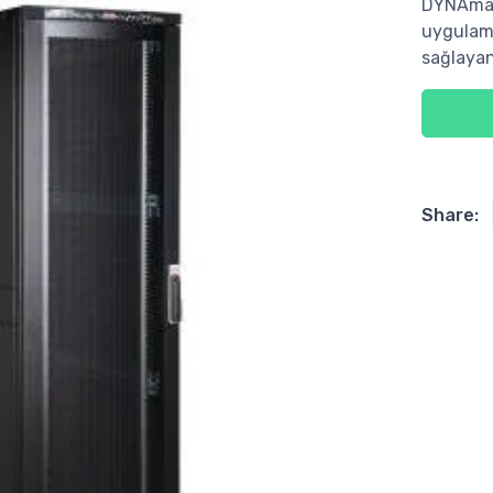
DYNAmax 
uygulama
sağlayan
Share: