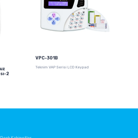
VPC-301B
Teknim VAP Serisi LCD Keypad
suz
sı-2