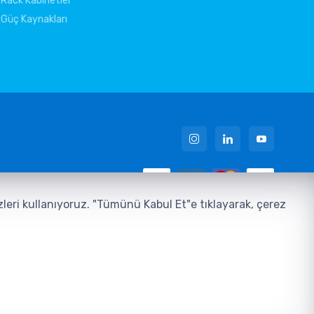
Rack Kabinetler
Güç Kaynakları
 Metni
ezleri kullanıyoruz. "Tümünü Kabul Et"e tıklayarak, çerez
u
zılım ve Teknoloji