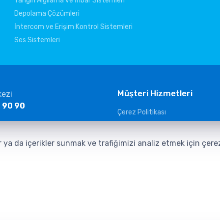
Yangın Algılama ve İhbar Sistemleri
Depolama Çözümleri
İntercom ve Erişim Kontrol Sistemleri
Ses Sistemleri
Müşteri Hizmetleri
kezi
 90 90
Çerez Politikası
KVKK Aydınlatma Metni
ltelekom.com
Güvenlik Kameraları Aydınlatma
r ya da içerikler sunmak ve trafiğimizi analiz etmek için çer
Veri Sorumlusuna Başvuru Form
İletişim Aydınlatma Metni
EMLERİ SAN. TİC. LTD. ŞTİ. aittir.
Tasarım ve Yazılım:
AMERKEZ WEB Tasarım Ya