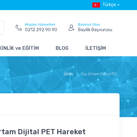
Türkçe
Müşteri Hizmetleri
Bayimiz Olun
0212 292 90 90
Bayilik Başvurusu
İNLİK ve EĞİTİM
BLOG
İLETİŞİM
Ürün
Dış Ortam Dijital PE...
rtam Dijital PET Hareket