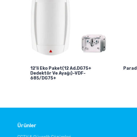
12’li Eko Paket(12 Ad.DG75+
Parad
Dedektör Ve Ayağı)–VDF-
685/DG75+
Ürünler