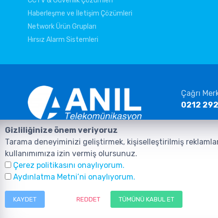
CCTV & Güvenlik Çözümleri
Haberleşme ve İletişim Çözümleri
Network Ürün Grupları
Hırsız Alarm Sistemleri
Çağrı Mer
0212 292
E-posta
Gizliliğinize önem veriyoruz
info@ani
Anasayfa
Ürünler
İletişim
Tarama deneyiminizi geliştirmek, kişiselleştirilmiş reklamla
kullanımımıza izin vermiş olursunuz.
Çerez politikasını onaylıyorum.
Aydınlatma Metni’ni onaylıyorum.
KAYDET
REDDET
TÜMÜNÜ KABUL ET
©2026, Tüm Hakları ANIL TELEKOMÜNİKASYON GÜVENLİK VE BİLİŞİM SİST