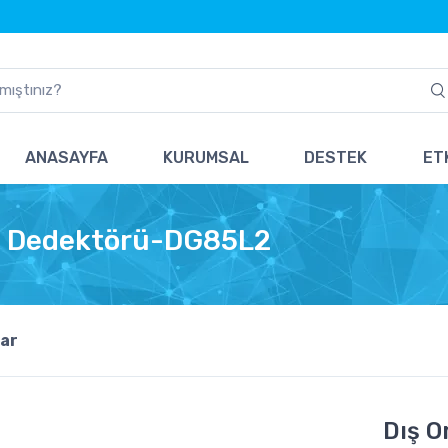
ANASAYFA
KURUMSAL
DESTEK
ETK
et Dedektörü-DG85L2
ar
Dış O