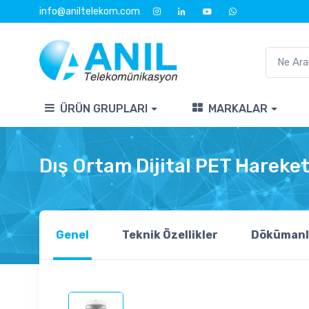
info@aniltelekom.com
ÜRÜN GRUPLARI
MARKALAR
Dış Ortam Dijital PET Harek
Genel
Teknik Özellikler
Dökümanl