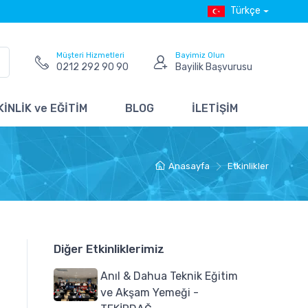
Türkçe
Müşteri Hizmetleri
Bayimiz Olun
0212 292 90 90
Bayilik Başvurusu
İNLİK ve EĞİTİM
BLOG
İLETİŞİM
Anasayfa
Etkinlikler
Diğer Etkinliklerimiz
Anıl & Dahua Teknik Eğitim
ve Akşam Yemeği -