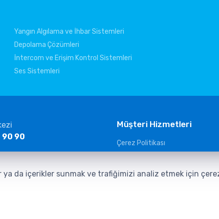
Yangın Algılama ve İhbar Sistemleri
Depolama Çözümleri
İntercom ve Erişim Kontrol Sistemleri
Ses Sistemleri
Müşteri Hizmetleri
kezi
 90 90
Çerez Politikası
KVKK Aydınlatma Metni
ltelekom.com
Güvenlik Kameraları Aydınlatma
r ya da içerikler sunmak ve trafiğimizi analiz etmek için çer
Veri Sorumlusuna Başvuru Form
İletişim Aydınlatma Metni