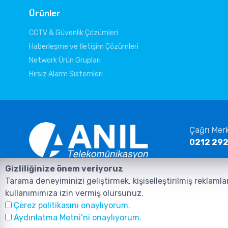
Ürünler
CCTV & Güvenlik Çözümleri
Haberleşme ve İletişim Çözümleri
Network Ürün Grupları
Hırsız Alarm Sistemleri
Çağrı Mer
0212 292
E-posta
Gizliliğinize önem veriyoruz
info@ani
Anasayfa
Ürünler
İletişim
Tarama deneyiminizi geliştirmek, kişiselleştirilmiş reklamla
kullanımımıza izin vermiş olursunuz.
Çerez politikasını onaylıyorum.
Aydınlatma Metni’ni onaylıyorum.