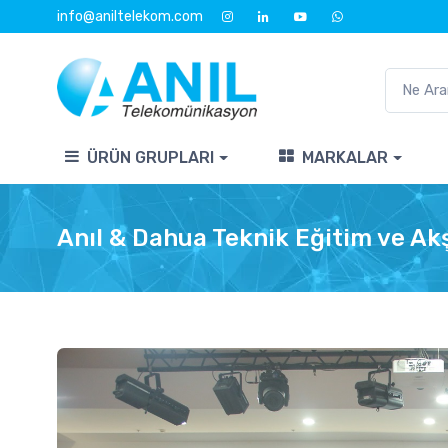
info@aniltelekom.com
ÜRÜN GRUPLARI
MARKALAR
Anıl & Dahua Teknik Eğitim ve A