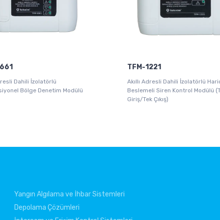
661
TFM-1221
resli Dahili İzolatörlü
Akıllı Adresli Dahili İzolatörlü Hari
iyonel Bölge Denetim Modülü
Beslemeli Siren Kontrol Modülü (
Giriş/Tek Çıkış)
Yangın Algılama ve İhbar Sistemleri
Depolama Çözümleri