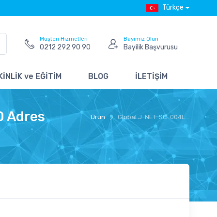
Türkçe
Müşteri Hizmetleri
Bayimiz Olun
0212 292 90 90
Bayilik Başvurusu
İNLİK ve EĞİTİM
BLOG
İLETİŞİM
0 Adres
Ürün
Global J-NET-SC-004L...