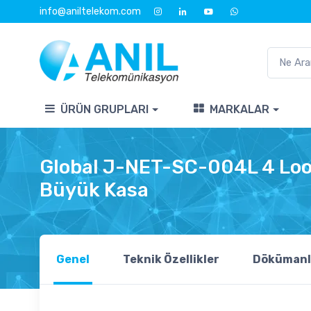
info@aniltelekom.com
ÜRÜN GRUPLARI
MARKALAR
Global J-NET-SC-004L 4 Loop
Büyük Kasa
Genel
Teknik Özellikler
Dökümanl