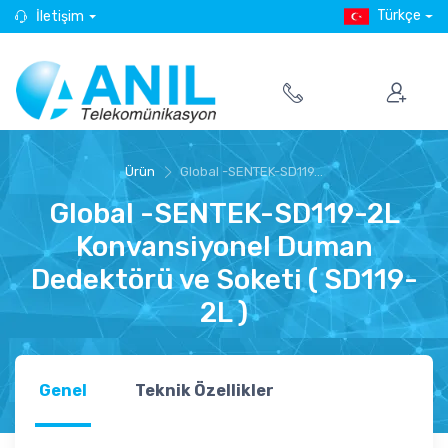
Türkçe
İletişim
Ürün
Global -SENTEK-SD119...
Global -SENTEK-SD119-2L
Konvansiyonel Duman
Dedektörü ve Soketi ( SD119-
2L )
Genel
Teknik Özellikler