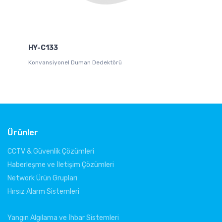
T
Akı
HY-C133
(A
Konvansiyonel Duman Dedektörü
Ürünler
CCTV & Güvenlik Çözümleri
Haberleşme ve İletişim Çözümleri
Network Ürün Grupları
Hırsız Alarm Sistemleri
Yangın Algılama ve İhbar Sistemleri