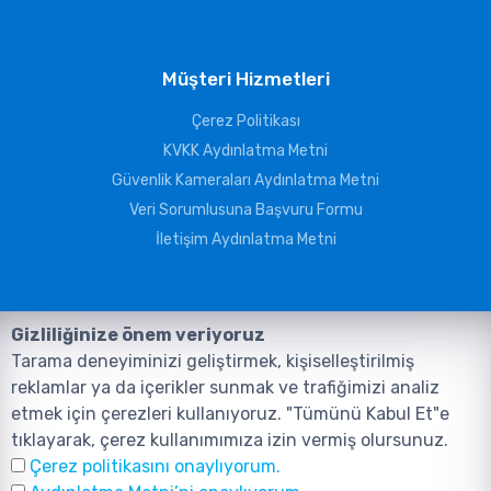
Müşteri Hizmetleri
Çerez Politikası
KVKK Aydınlatma Metni
Güvenlik Kameraları Aydınlatma Metni
Veri Sorumlusuna Başvuru Formu
İletişim Aydınlatma Metni
Gizliliğinize önem veriyoruz
Tarama deneyiminizi geliştirmek, kişiselleştirilmiş
reklamlar ya da içerikler sunmak ve trafiğimizi analiz
etmek için çerezleri kullanıyoruz. "Tümünü Kabul Et"e
tıklayarak, çerez kullanımımıza izin vermiş olursunuz.
©2026, Tüm Hakları ANIL TELEKOMÜNİKASYON GÜVENLİK VE BİLİŞİM
Çerez politikasını onaylıyorum.
SİSTEMLERİ SAN. TİC. LTD. ŞTİ. aittir.
Tasarım ve Yazılım:
AMERKEZ WEB