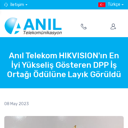
Türkçe
İletişim
Anıl Telekom HIKVISION'ın En
İyi Yükseliş Gösteren DPP İş
Ortağı Ödülüne Layık Görüldü
08 May 2023