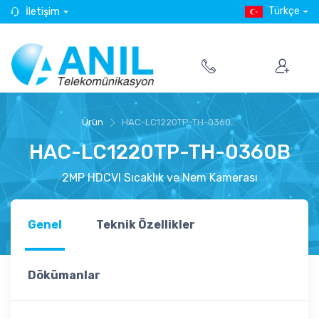
Türkçe
İletişim
Ürün
HAC-LC1220TP-TH-0360...
HAC-LC1220TP-TH-0360B
2MP HDCVI Sıcaklık ve Nem Kamerası
Genel
Teknik Özellikler
Dökümanlar