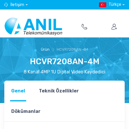
Türkçe
İletişim
Ürün
HCVR7208AN-4M
HCVR7208AN-4M
8 Kanal 4MP 1U Dijital Video Kaydedici
Genel
Teknik Özellikler
Dökümanlar