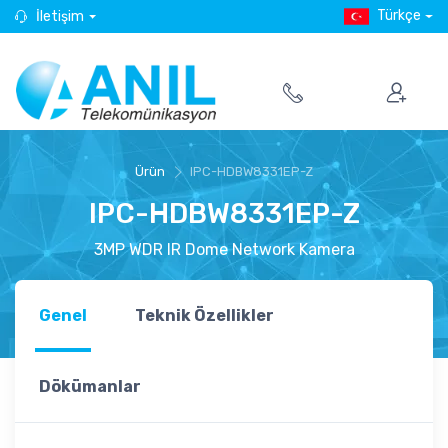
Türkçe
İletişim
Ürün
IPC-HDBW8331EP-Z
IPC-HDBW8331EP-Z
3MP WDR IR Dome Network Kamera
Genel
Teknik Özellikler
Dökümanlar