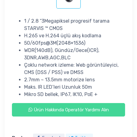
1 / 2.8 “3Megapiksel progresif tarama
STARVIS ™ CMOS
H.265 ve H.264 üçlü akış kodlama
50/60fps@3M(2048×1536)
WDR(140dB), Gündüz/Gece(ICR),
3DNR,AWB,AGC,BLC
Çoklu network izleme: Web görüntüleyici,
CMS (DSS / PSS) ve DMSS
2.7mm ~ 13.5mm motorize lens
Maks. IR LED’leri Uzunluk 50m
Mikro SD bellek, IP67, IK10, PoE +
Ürün Hakkında Operatör Yardımı Alın