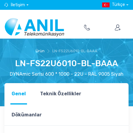
Türkçe
İletişim
Ürün
LN-FS22U6010-BL-BAAA
LN-FS22U6010-BL-BAAA
DYNAmic Serisi 600 * 1000 - 22U - RAL 9005 Siyah
Genel
Teknik Özellikler
Dökümanlar