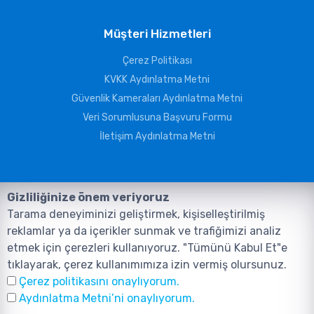
Müşteri Hizmetleri
Çerez Politikası
KVKK Aydınlatma Metni
Güvenlik Kameraları Aydınlatma Metni
Veri Sorumlusuna Başvuru Formu
İletişim Aydınlatma Metni
Gizliliğinize önem veriyoruz
Tarama deneyiminizi geliştirmek, kişiselleştirilmiş
reklamlar ya da içerikler sunmak ve trafiğimizi analiz
etmek için çerezleri kullanıyoruz. "Tümünü Kabul Et"e
tıklayarak, çerez kullanımımıza izin vermiş olursunuz.
©2026, Tüm Hakları ANIL TELEKOMÜNİKASYON GÜVENLİK VE BİLİŞİM
Çerez politikasını onaylıyorum.
SİSTEMLERİ SAN. TİC. LTD. ŞTİ. aittir.
Tasarım ve Yazılım:
AMERKEZ WEB
Aydınlatma Metni’ni onaylıyorum.
Tasarım Yazılım ve Teknoloji