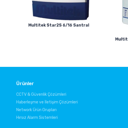
Multitek Star2S 6/16 Santral
Multi
Ürünler
CCTV & Güvenlik Çözümleri
Haberleşme ve İletişim Çözümleri
Network Ürün Grupları
Hırsız Alarm Sistemleri