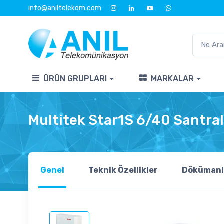
info@aniltelekom.com
ÜRÜN GRUPLARI
MARKALAR
Multitek Star1S 6/40 Santral
Genel
Teknik Özellikler
Dökümanl