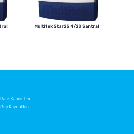
tral
Multitek Star2S 4/20 Santral
Rack Kabinetler
Güç Kaynakları