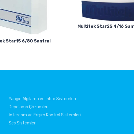
Multitek Star2S 4/16 San
tek Star1S 6/80 Santral
Yangın Algılama ve İhbar Sistemleri
Depolama Çözümleri
İntercom ve Erişim Kontrol Sistemleri
Ses Sistemleri