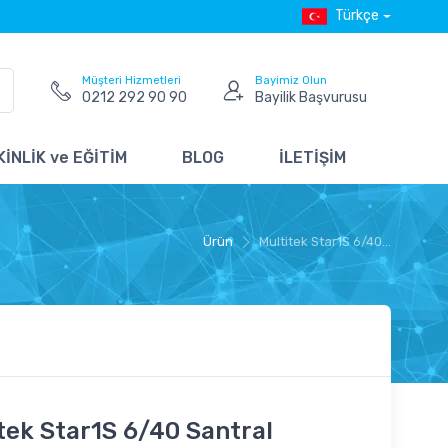
Türkçe
Müşteri Hizmetleri
Bayimiz Olun
0212 292 90 90
Bayilik Başvurusu
İNLİK ve EĞİTİM
BLOG
İLETİŞİM
Ürün
Multitek Star1S 6/40...
tek Star1S 6/40 Santral