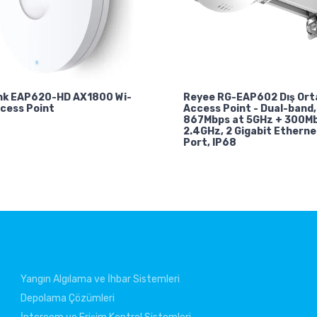
nk EAP620-HD AX1800 Wi-
Reyee RG-EAP602 Dış Or
ccess Point
Access Point - Dual-band,
867Mbps at 5GHz + 300Mb
2.4GHz, 2 Gigabit Etherne
Port, IP68
Yangın Algılama ve İhbar Sistemleri
Depolama Çözümleri