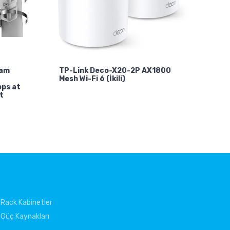
tam
TP-Link Deco-X20-2P AX1800
Mesh Wi-Fi 6 (İkili)
ps at
t
Rack Kabinetler
Güç Kaynakları