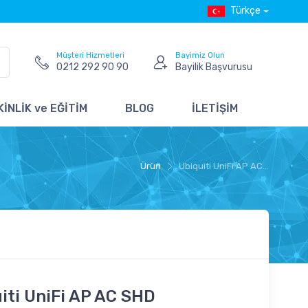
Türkçe
Müşteri Hizmetleri
Bayimiz Olun
0212 292 90 90
Bayilik Başvurusu
İNLİK ve EĞİTİM
BLOG
İLETİŞİM
Ürün
Ubiquiti UniFi AP AC...
iti UniFi AP AC SHD