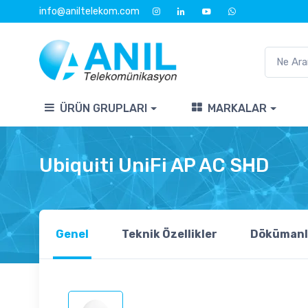
info@aniltelekom.com
ÜRÜN GRUPLARI
MARKALAR
Ubiquiti UniFi AP AC SHD
Genel
Teknik Özellikler
Dökümanl