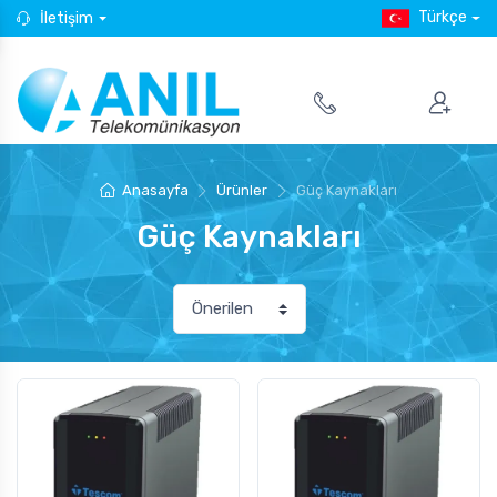
Türkçe
İletişim
Anasayfa
Ürünler
Güç Kaynakları
Güç Kaynakları