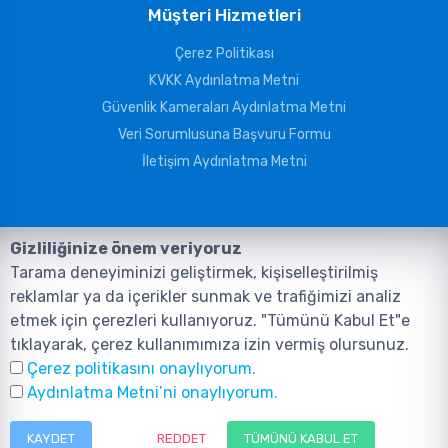
Müşteri Hizmetleri
Çerez Politikası
KVKK Aydınlatma Metni
Güvenlik Kameraları Aydınlatma Metni
Veri Sorumlusuna Başvuru Formu
İletişim Aydınlatma Metni
Gizliliğinize önem veriyoruz
Tarama deneyiminizi geliştirmek, kişiselleştirilmiş
reklamlar ya da içerikler sunmak ve trafiğimizi analiz
etmek için çerezleri kullanıyoruz. "Tümünü Kabul Et"e
tıklayarak, çerez kullanımımıza izin vermiş olursunuz.
©2026, Tüm Hakları ANIL TELEKOMÜNİKASYON GÜVENLİK VE BİLİŞİM
Çerez politikasını onaylıyorum.
SİSTEMLERİ SAN. TİC. LTD. ŞTİ. aittir.
Tasarım ve Yazılım:
AMERKEZ WEB
Aydınlatma Metni’ni onaylıyorum.
Tasarım Yazılım ve Teknoloji
KAYDET
REDDET
TÜMÜNÜ KABUL ET