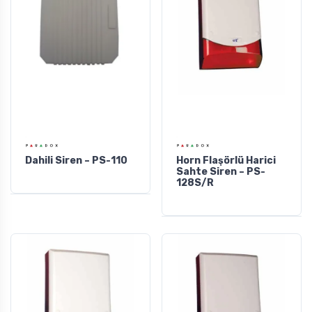
Dahili Siren – PS-110
Horn Flaşörlü Harici
Sahte Siren – PS-
128S/R