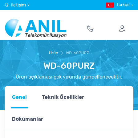
Türkçe
İletişim
Ürün
WD-60PURZ
WD-60PURZ
Ürün açıklaması çok yakında güncellenecektir.
Genel
Teknik Özellikler
Dökümanlar