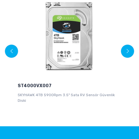
ST4000VX007
W
SKYHAWK 4TB 5900Rpm 3.5" Sata RV Sensör Güvenlik
2 T
Diski