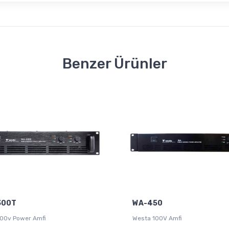
Benzer Ürünler
300T
WA-450
00v Power Amfi
Westa 100V Amfi