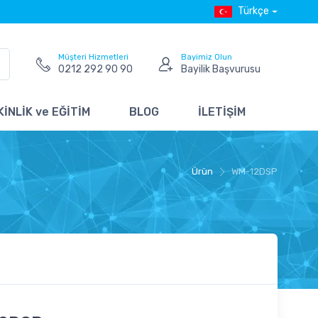
Türkçe
Müşteri Hizmetleri
Bayimiz Olun
0212 292 90 90
Bayilik Başvurusu
İNLİK ve EĞİTİM
BLOG
İLETİŞİM
Ürün
WM-12DSP