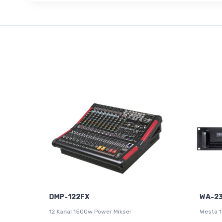
DMP-122FX
WA-2
12 Kanal 1500w Power Mikser
Westa 1