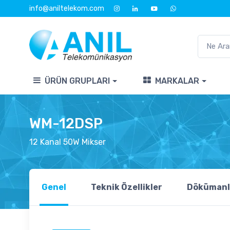
info@aniltelekom.com
ÜRÜN GRUPLARI
MARKALAR
WM-12DSP
12 Kanal 50W Mikser
Genel
Teknik Özellikler
Dökümanl