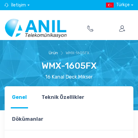
Türkçe
İletişim
Ürün
WMX-1605FX
WMX-1605FX
16 Kanal Deck Mikser
Genel
Teknik Özellikler
Dökümanlar