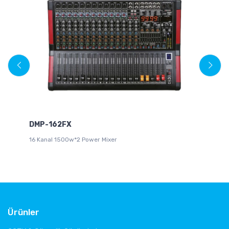
DMP-162FX
W
16 Kanal 1500w*2 Power Mixer
We
Ürünler