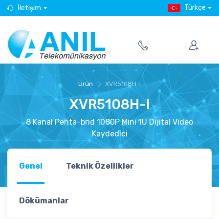
Türkçe
İletişim
Ürün
XVR5108H-I
XVR5108H-I
8 Kanal Penta-brid 1080P Mini 1U Dijital Video
Kaydedici
Genel
Teknik Özellikler
Dökümanlar