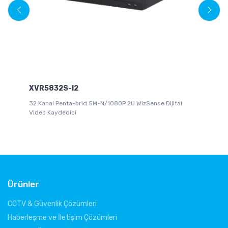
XVR5832S-I2
X
i
32 Kanal Penta-brid 5M-N/1080P 2U WizSense Dijital
16
Video Kaydedici
Ka
Ürünler
CCTV & Güvenlik Çözümleri
Haberleşme ve İletişim Çözümleri